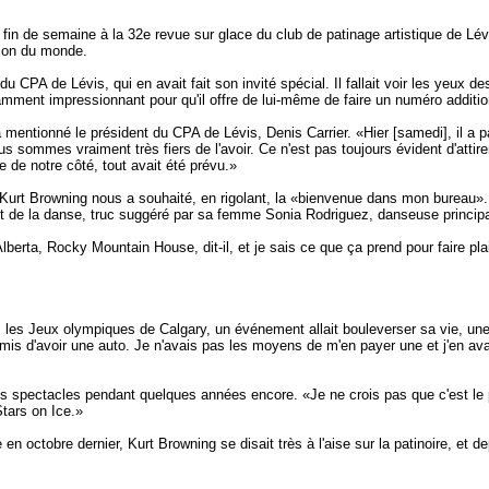
fin de semaine à la 32e revue sur glace du club de patinage artistique de Lév
pion du monde.
 du CPA de Lévis, qui en avait fait son invité spécial. Il fallait voir les ye
ffisamment impressionnant pour qu'il offre de lui-même de faire un numéro additio
 mentionné le président du CPA de Lévis, Denis Carrier. «Hier [samedi], il a
 Nous sommes vraiment très fiers de l'avoir. Ce n'est pas toujours évident d'
 de notre côté, tout avait été prévu.»
Kurt Browning nous a souhaité, en rigolant, la «bienvenue dans mon bureau». In
ient de la danse, truc suggéré par sa femme Sonia Rodriguez, danseuse princip
'Alberta, Rocky Mountain House, dit-il, et je sais ce que ça prend pour faire p
s Jeux olympiques de Calgary, un événement allait bouleverser sa vie, une r
s d'avoir une auto. Je n'avais pas les moyens de m'en payer une et j'en avais 
spectacles pendant quelques années encore. «Je ne crois pas que c'est le pat
Stars on Ice.»
 en octobre dernier, Kurt Browning se disait très à l'aise sur la patinoire, et d