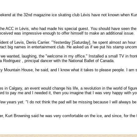
kend at the 32nd magazine ice skating club Lévis have not known when Kurt B
of the ACC in Lévis, who had made his special guest. You should have seen t
received was impressive enough to offer himself to make an additional issue.
dent of Levis, Denis Carrier. "Yesterday [Saturday], he spent almost an hou
ttract big names in entertainment club. He asked us if we put his stamp unc
g we wanted, laughing, the "welcome in my office." Installed a small TV in fr
 Rodriguez , principal dancer with the National Ballet of Canada.
y Mountain House, he said, and I know what it takes to please people. I am sti
in Calgary, an event would change his life, a revolution in the world of figu
ford to pay me and I needed it, then you imagine that I was very happy with yo
w years yet. "I do not think the pad will be missing because I will always be 
r, Kurt Browning said he was very comfortable on the ice, and since, for the f