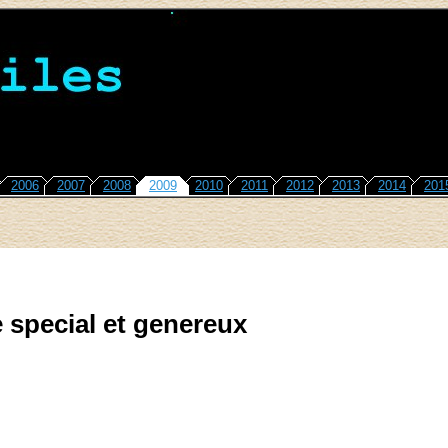
2006
2007
2008
2009
2010
2011
2012
2013
2014
201
 special et genereux