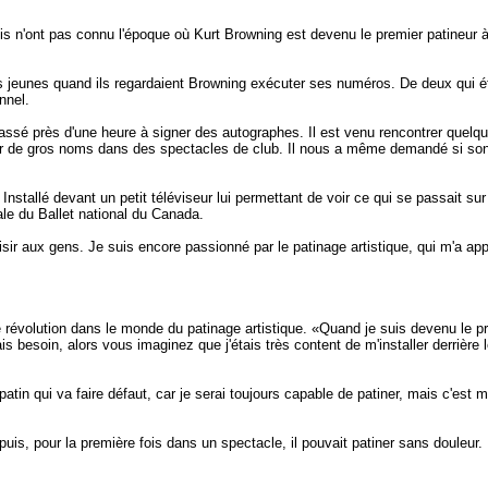
is n'ont pas connu l'époque où Kurt Browning est devenu le premier patineur à
ux des jeunes quand ils regardaient Browning exécuter ses numéros. De deux qui 
nnel.
 passé près d'une heure à signer des autographes. Il est venu rencontrer quel
attirer de gros noms dans des spectacles de club. Il nous a même demandé si s
stallé devant un petit téléviseur lui permettant de voir ce qui se passait sur
ale du Ballet national du Canada.
laisir aux gens. Je suis encore passionné par le patinage artistique, qui m'a ap
évolution dans le monde du patinage artistique. «Quand je suis devenu le pre
besoin, alors vous imaginez que j'étais très content de m'installer derrière l
in qui va faire défaut, car je serai toujours capable de patiner, mais c'est
epuis, pour la première fois dans un spectacle, il pouvait patiner sans douleur.