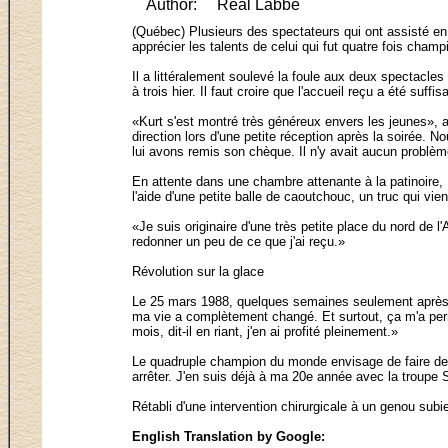
Author:
Real Labbe
(Québec) Plusieurs des spectateurs qui ont assisté en 
apprécier les talents de celui qui fut quatre fois cham
Il a littéralement soulevé la foule aux deux spectacles
à trois hier. Il faut croire que l'accueil reçu a été su
«Kurt s'est montré très généreux envers les jeunes», a
direction lors d'une petite réception après la soirée.
lui avons remis son chèque. Il n'y avait aucun problème
En attente dans une chambre attenante à la patinoire, 
l'aide d'une petite balle de caoutchouc, un truc qui v
«Je suis originaire d'une très petite place du nord de l
redonner un peu de ce que j'ai reçu.»
Révolution sur la glace
Le 25 mars 1988, quelques semaines seulement après le
ma vie a complètement changé. Et surtout, ça m'a permi
mois, dit-il en riant, j'en ai profité pleinement.»
Le quadruple champion du monde envisage de faire des 
arrêter. J'en suis déjà à ma 20e année avec la troupe 
Rétabli d'une intervention chirurgicale à un genou subie
English Translation by Google: