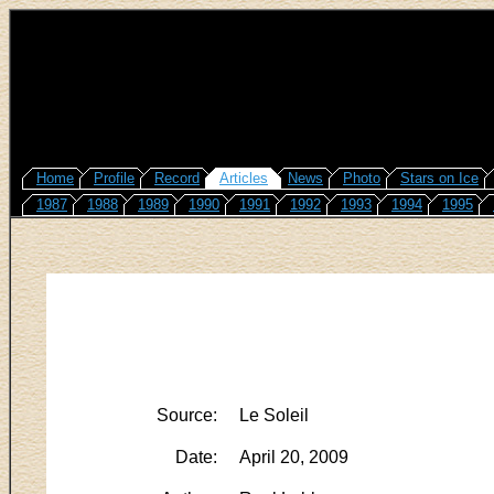
Home
Profile
Record
Articles
News
Photo
Stars on Ice
1987
1988
1989
1990
1991
1992
1993
1994
1995
Source:
Le Soleil
Date:
April 20, 2009