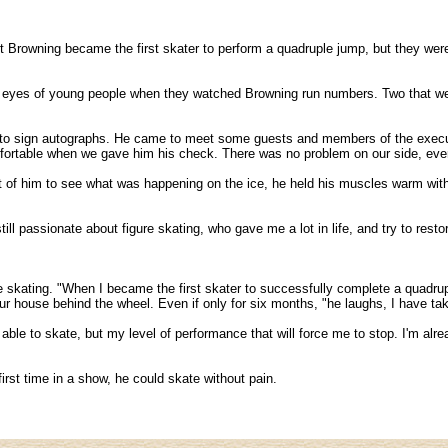
rowning became the first skater to perform a quadruple jump, but they were 
he eyes of young people when they watched Browning run numbers. Two that we
r to sign autographs. He came to meet some guests and members of the executi
omfortable when we gave him his check. There was no problem on our side, eve
ont of him to see what was happening on the ice, he held his muscles warm wit
ll passionate about figure skating, who gave me a lot in life, and try to resto
re skating. "When I became the first skater to successfully complete a quadr
ur house behind the wheel. Even if only for six months, "he laughs, I have tak
able to skate, but my level of performance that will force me to stop. I'm alr
irst time in a show, he could skate without pain.