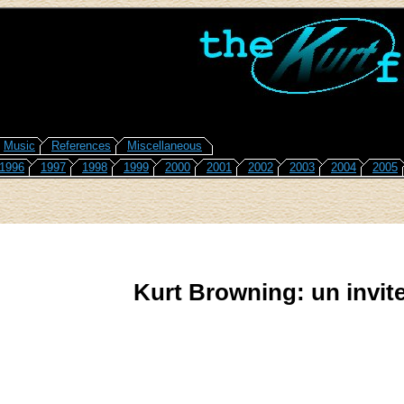
Music
References
Miscellaneous
1996
1997
1998
1999
2000
2001
2002
2003
2004
2005
Kurt Browning: un invite