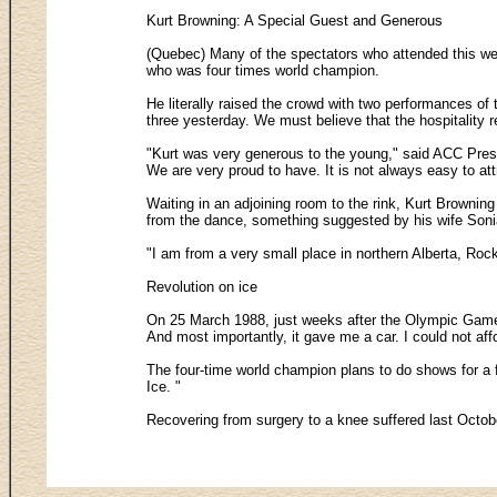
Kurt Browning: A Special Guest and Generous
(Quebec) Many of the spectators who attended this wee
who was four times world champion.
He literally raised the crowd with two performances 
three yesterday. We must believe that the hospitality 
"Kurt was very generous to the young," said ACC Presi
We are very proud to have. It is not always easy to a
Waiting in an adjoining room to the rink, Kurt Brownin
from the dance, something suggested by his wife Sonia
"I am from a very small place in northern Alberta, Rock
Revolution on ice
On 25 March 1988, just weeks after the Olympic Games 
And most importantly, it gave me a car. I could not af
The four-time world champion plans to do shows for a fe
Ice. "
Recovering from surgery to a knee suffered last Octobe